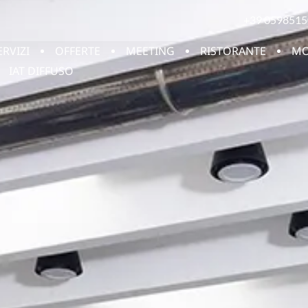
+39 0598515
ERVIZI
OFFERTE
MEETING
RISTORANTE
MO
IAT DIFFUSO