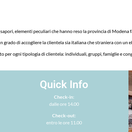
ei sapori, elementi peculiari che hanno reso la provincia di Moden
in grado di accogliere la clientela sia italiana che straniera con un 
 per ogni tipologia di clientela: individuali, gruppi, famiglie e con
Quick Info
Check-in
:
dalle ore 14.00
Check-out:
entro le ore 11.00