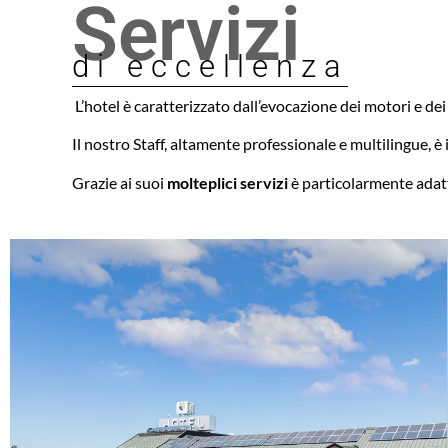
Servizi
di eccellenza
L’hotel è caratterizzato dall’evocazione dei motori e d
Il nostro Staff, altamente professionale e multilingue, è 
Grazie ai suoi
molteplici servizi
è particolarmente adatto