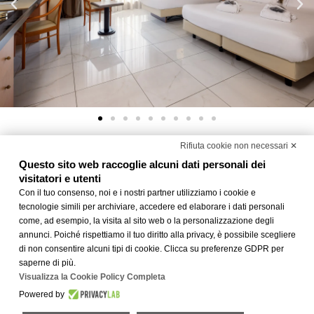
Rifiuta cookie non necessari ✕
Questo sito web raccoglie alcuni dati personali dei
Camere
scopri le altre
visitatori e utenti
tipologie
Con il tuo consenso, noi e i nostri partner utilizziamo i cookie e
tecnologie simili per archiviare, accedere ed elaborare i dati personali
Tipologie diverse per soddisfare qualsiasi esigenza
come, ad esempio, la visita al sito web o la personalizzazione degli
durante il tuo soggiorno a Modena.
annunci. Poiché rispettiamo il tuo diritto alla privacy, è possibile scegliere
Scegli la tipologia più adatta a te e prenota la tua
di non consentire alcuni tipi di cookie. Clicca su preferenze GDPR per
prossima camera.
saperne di più.
Scopri di più
Visualizza la Cookie Policy Completa
Powered by