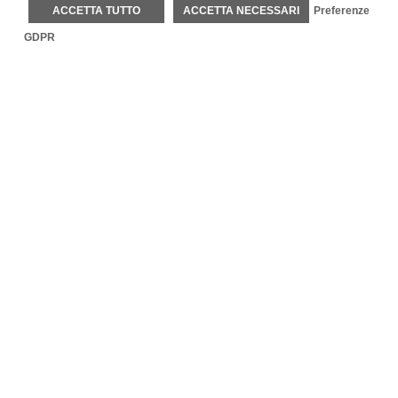
ACCETTA TUTTO
ACCETTA NECESSARI
Preferenze
GDPR
Each BWH® Hotels property is independently owned and
operated.
®
Bestwestern.it
–
BW Rewards
Contatti
Via Del Passatore 160 – 41011 – Campogalliano (MO)
Email:
[email protected]
Telefono:
+39 059851505
Fax: +39 059851377
P.IVA: 03085550360
CIR: 036003-AL-00001