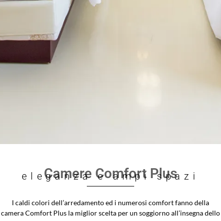
Camere Comfort Plus
eleganza e ampi spazi
I caldi colori dell’arredamento ed i numerosi comfort fanno della
camera Comfort Plus la miglior scelta per un soggiorno all’insegna dello