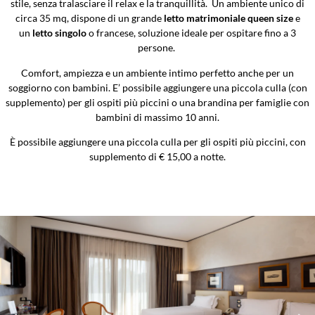
stile, senza tralasciare il relax e la tranquillità. Un ambiente unico di
circa 35 mq, dispone di un grande
letto matrimoniale queen size
e
un
letto singolo
o francese, soluzione ideale per ospitare fino a 3
persone.
Comfort, ampiezza e un ambiente intimo perfetto anche per un
soggiorno con bambini. E’ possibile aggiungere una piccola culla (con
supplemento) per gli ospiti più piccini o una brandina per famiglie con
bambini di massimo 10 anni.
È possibile aggiungere una piccola culla per gli ospiti più piccini, con
supplemento di € 15,00 a notte.