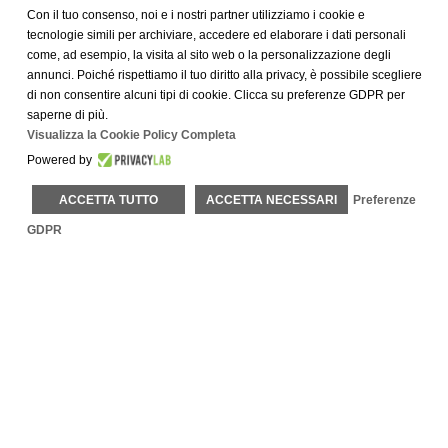
Leggi di più
Con il tuo consenso, noi e i nostri partner utilizziamo i cookie e
tecnologie simili per archiviare, accedere ed elaborare i dati personali
come, ad esempio, la visita al sito web o la personalizzazione degli
annunci. Poiché rispettiamo il tuo diritto alla privacy, è possibile scegliere
di non consentire alcuni tipi di cookie. Clicca su preferenze GDPR per
saperne di più.
Visualizza la Cookie Policy Completa
Powered by
ACCETTA TUTTO
ACCETTA NECESSARI
Preferenze
Each BWH® Hotels property is independently owned and
operated.
GDPR
®
Bestwestern.it
–
BW Rewards
Contatti
Via Del Passatore 160 – 41011 – Campogalliano (MO)
Email:
[email protected]
Telefono:
+39 059851505
Fax: +39 059851377