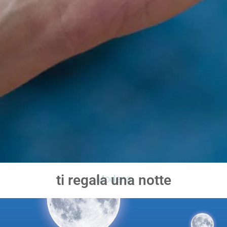
ti regala una notte
Modena