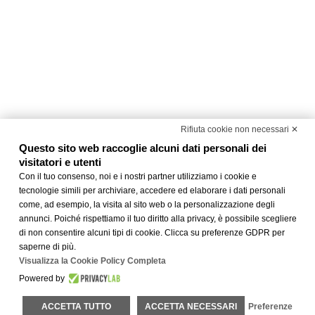
Rifiuta cookie non necessari ✕
Questo sito web raccoglie alcuni dati personali dei
visitatori e utenti
Con il tuo consenso, noi e i nostri partner utilizziamo i cookie e
tecnologie simili per archiviare, accedere ed elaborare i dati personali
come, ad esempio, la visita al sito web o la personalizzazione degli
annunci. Poiché rispettiamo il tuo diritto alla privacy, è possibile scegliere
di non consentire alcuni tipi di cookie. Clicca su preferenze GDPR per
saperne di più.
Visualizza la Cookie Policy Completa
Powered by
ACCETTA TUTTO
ACCETTA NECESSARI
Preferenze
scopri le altre offerte